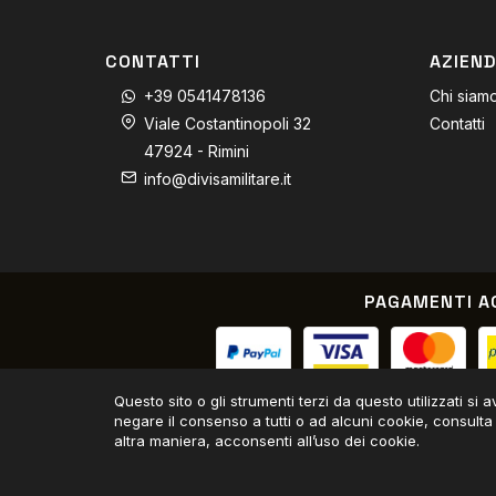
CONTATTI
AZIEN
+39 0541478136
Chi siam
Viale Costantinopoli 32
Contatti
47924 - Rimini
info@divisamilitare.it
PAGAMENTI A
Paypal / Carta di credito / 
Questo sito o gli strumenti terzi da questo utilizzati si 
negare il consenso a tutti o ad alcuni cookie, consulta
altra maniera, acconsenti all’uso dei cookie.
© Divisa Militare - 03779050404
Daisuke Software E-commerce