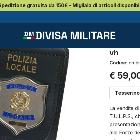
Spedizione gratuita da 150€ - Migliaia di articoli disponibil
 Polizie Locali
a
Portafog
locale 
vh
Codice:
dmd
€ 59,0
Tesserino 
La vendita di
T.U.L.P.S., 
presentazion
alle Forze de