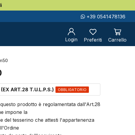
i
Successivo
+39 0541478136
li con placca polizia
stemma repubblica italiana
Login
Preferiti
Carrello
m50
0
(EX ART.28 T.U.L.P.S.)
OBBLIGATORIO
 questo prodotto è regolamentata dall'Art.28
che impone la
e del tesserino che attesti l'appartenenza
ll'Ordine