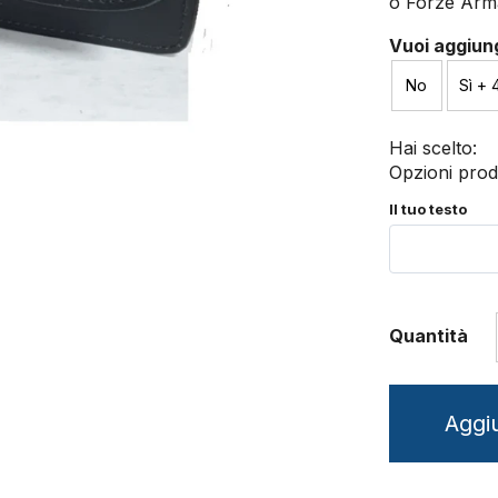
o Forze Arma
Vuoi aggiung
No
Sì + 
Hai scelto:
Opzioni prod
Il tuo testo
Quantità
Aggiu