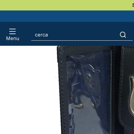
Home
Polizia Locale PL
Portafogli con placca
Placca polizia locale stemma della repubblic
Menu