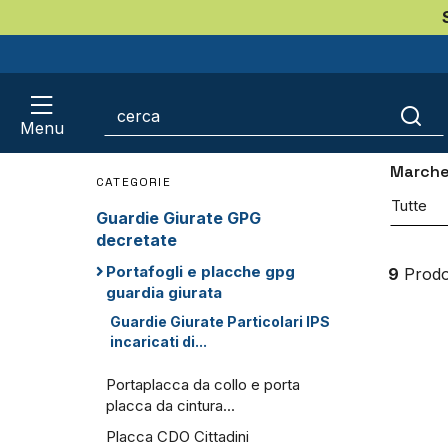
Home
Guardie Giurate GPG decretate
Portafog
Guar
serv
Menu
March
CATEGORIE
Tutte
Guardie Giurate GPG
decretate
Portafogli e placche gpg
9
Prodot
guardia giurata
Guardie Giurate Particolari IPS
incaricati di...
Portaplacca da collo e porta
placca da cintura...
Placca CDO Cittadini