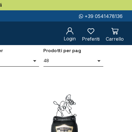
i
S incaricati di pubblico servizio
+39 0541478136
aricati di pubblico
Login
Preferiti
Carrello
er
Prodotti per pag
i
48