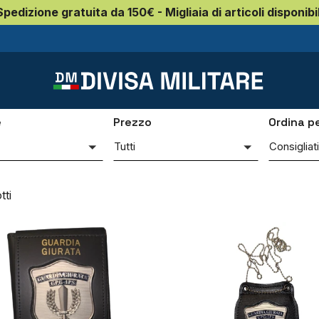
Spedizione gratuita da 150€ - Migliaia di articoli disponibil
li e placche gpg guardia giurata
Guardie Giurate Particolari IP
die Giurate Particolari IPS inc
izio
e
Prezzo
Ordina p
Tutti
Consigliat
ti