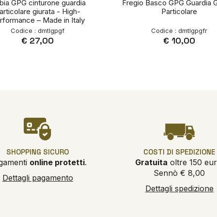
bia GPG cinturone guardia
Fregio Basco GPG Guardia G
articolare giurata - High-
Particolare
rformance – Made in Italy
Codice : dmtlgpgf
Codice : dmtlgpgfr
€ 27,00
€ 10,00
SHOPPING SICURO
COSTI DI SPEDIZIONE
gamenti
online protetti
.
Gratuita
oltre 150 eur
Sennò € 8,00
Dettagli pagamento
Dettagli spedizione