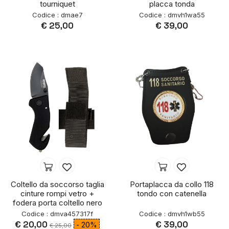
tourniquet
placca tonda
Codice : dmae7
Codice : dmvh1wa55
€ 25,00
€ 39,00
Coltello da soccorso taglia
Portaplacca da collo 118
cinture rompi vetro +
tondo con catenella
fodera porta coltello nero
Codice : dmva457317f
Codice : dmvh1wb55
€ 20,00
€ 39,00
- 20%
€ 25,00