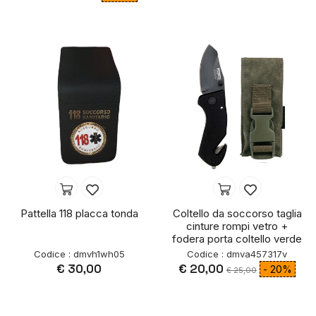
Pattella 118 placca tonda
Coltello da soccorso taglia
cinture rompi vetro +
fodera porta coltello verde
Codice : dmvh1wh05
Codice : dmva457317v
€ 30,00
€ 20,00
- 20%
€ 25,00