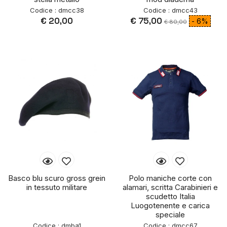
Codice : dmcc38
Codice : dmcc43
€ 20,00
€ 75,00
- 6%
€ 80,00
Basco blu scuro gross grein
Polo maniche corte con
in tessuto militare
alamari, scritta Carabinieri e
scudetto Italia
Luogotenente e carica
speciale
Codice : dmba1
Codice : dmcc67