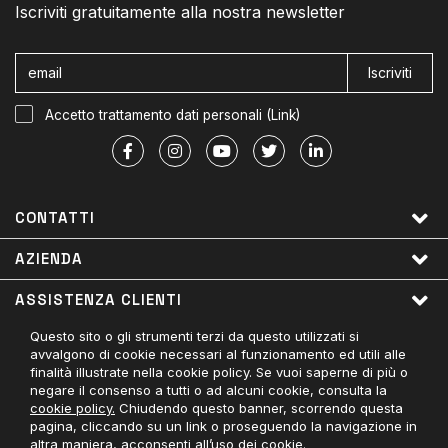
Iscriviti gratuitamente alla nostra newsletter
Iscriviti
Accetto trattamento dati personali (
Link
)
CONTATTI
AZIENDA
ASSISTENZA CLIENTI
Questo sito o gli strumenti terzi da questo utilizzati si
LINK UTILI
avvalgono di cookie necessari al funzionamento ed utili alle
finalità illustrate nella cookie policy. Se vuoi saperne di più o
PAGAMENTI ACCETTATI
negare il consenso a tutti o ad alcuni cookie, consulta la
cookie policy.
Chiudendo questo banner, scorrendo questa
CONTATTACI
pagina, cliccando su un link o proseguendo la navigazione in
altra maniera, acconsenti all’uso dei cookie.