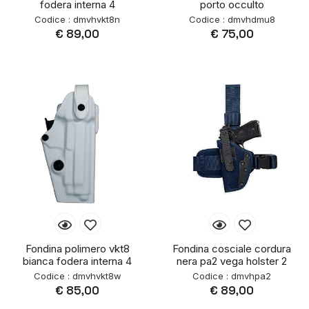
fodera interna 4
porto occulto
Codice : dmvhvkt8n
Codice : dmvhdmu8
€ 89,00
€ 75,00
Fondina polimero vkt8
Fondina cosciale cordura
bianca fodera interna 4
nera pa2 vega holster 2
Codice : dmvhvkt8w
Codice : dmvhpa2
€ 85,00
€ 89,00