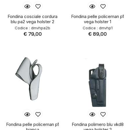
Fondina cosciale cordura
Fondina pelle policeman p1
blu pa2 vega holster 2
vega holster 1
Codice : dmvhpa2b
Codice : dmvhp1
€ 79,00
€ 89,00
Fondina pelle policeman p1
Fondina polimero blu vkd8
bianca
vega holster 2