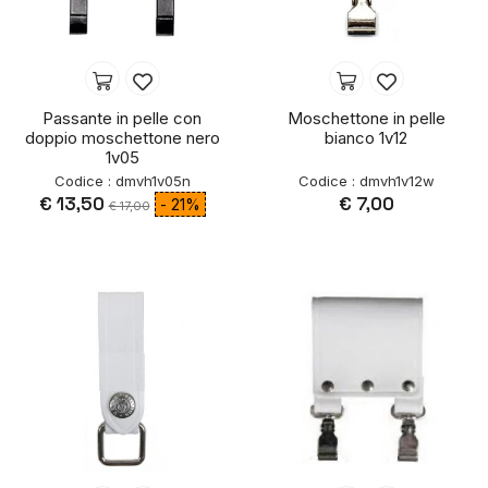
Passante in pelle con
Moschettone in pelle
doppio moschettone nero
bianco 1v12
1v05
Codice : dmvh1v05n
Codice : dmvh1v12w
€ 13,50
€ 7,00
- 21%
€ 17,00