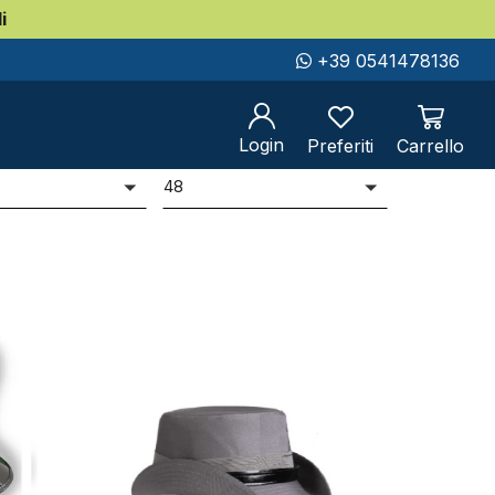
i
+39 0541478136
Login
Preferiti
Carrello
er
Prodotti per pag
i
48