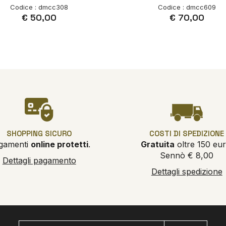
Codice : dmcc308
Codice : dmcc609
€ 50,00
€ 70,00
SHOPPING SICURO
COSTI DI SPEDIZIONE
gamenti
online protetti
.
Gratuita
oltre 150 eur
Sennò € 8,00
Dettagli pagamento
Dettagli spedizione