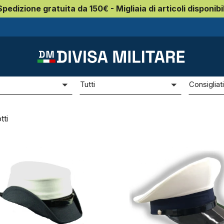
Spedizione gratuita da 150€ - Migliaia di articoli disponibil
sa
etti militari da divisa
e
Prezzo
Ordina p
Tutti
Consigliat
ti