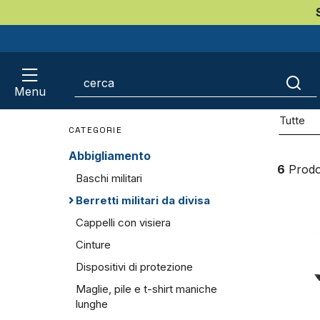
Home
Abbigliamento
Berretti militari da divi
Berr
Menu
March
Tutte
CATEGORIE
Abbigliamento
6
Prodot
Baschi militari
Berretti militari da divisa
Cappelli con visiera
Cinture
Dispositivi di protezione
Maglie, pile e t-shirt maniche
lunghe