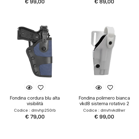
€ 99,00
€ 89,00
Fondina cordura blu alta
Fondina polimero bianca
visibilità
vkd8 sistema rotativo 2
Codice : dmvhp250rb
Codice : dmvhvkd8wr
€ 79,00
€ 99,00