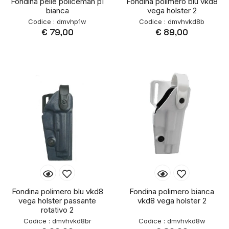
Fondina pelle policeman p1
Fondina polimero blu vkd8
bianca
vega holster 2
Codice : dmvhp1w
Codice : dmvhvkd8b
€ 79,00
€ 89,00
Fondina polimero blu vkd8
Fondina polimero bianca
vega holster passante
vkd8 vega holster 2
rotativo 2
Codice : dmvhvkd8br
Codice : dmvhvkd8w