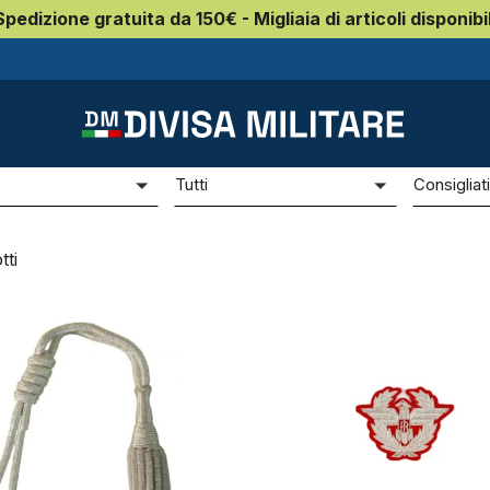
Spedizione gratuita da 150€ - Migliaia di articoli disponibil
rale di brigata Carabinieri a 1 stella
rale di brigata Carabinieri a 1
e
Prezzo
Ordina p
Tutti
Consigliat
ti