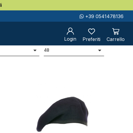
i
+39 0541478136
 stella
Login
Preferiti
Carrello
er
Prodotti per pag
i
48