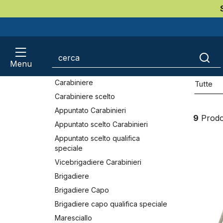
Home
Carabinieri CC
Gradi Carabinieri
Gene
Gene
CATEGORIE
Carabinieri CC
Menu
March
Gradi Carabinieri
Carabiniere
Tutte
Carabiniere scelto
Appuntato Carabinieri
9
Prodot
Appuntato scelto Carabinieri
Appuntato scelto qualifica
speciale
Vicebrigadiere Carabinieri
Brigadiere
Brigadiere Capo
Brigadiere capo qualifica speciale
Maresciallo