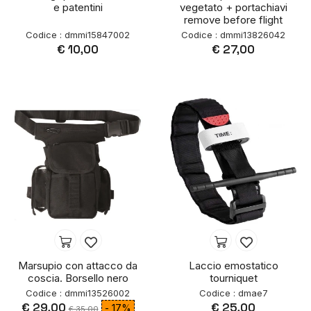
e patentini
vegetato + portachiavi
remove before flight
Codice : dmmi15847002
Codice : dmmi13826042
€ 10,00
€ 27,00
Marsupio con attacco da
Laccio emostatico
coscia. Borsello nero
tourniquet
Codice : dmmi13526002
Codice : dmae7
€ 29,00
€ 25,00
- 17%
€ 35,00