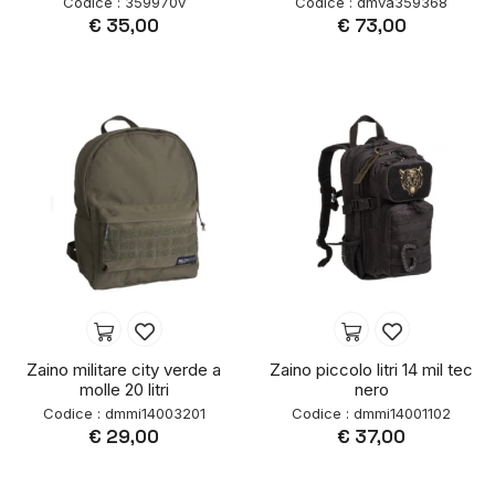
Codice : 359970v
Codice : dmva359368
€ 35,00
€ 73,00
Zaino militare city verde a
Zaino piccolo litri 14 mil tec
molle 20 litri
nero
Codice : dmmi14003201
Codice : dmmi14001102
€ 29,00
€ 37,00