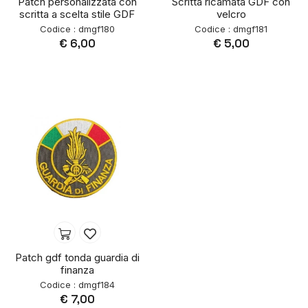
Patch personalizzata con
Scritta ricamata GDF con
scritta a scelta stile GDF
velcro
Codice : dmgf180
Codice : dmgf181
€ 6,00
€ 5,00
Patch gdf tonda guardia di
finanza
Codice : dmgf184
€ 7,00