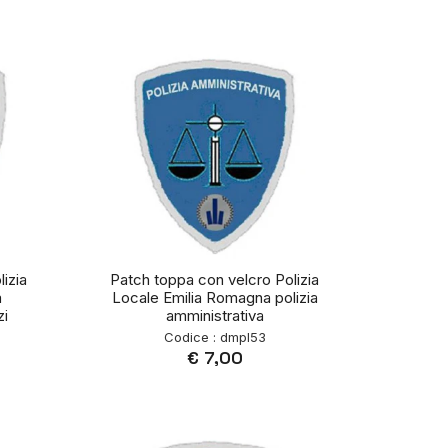
izia
Patch toppa con velcro Polizia
a
Locale Emilia Romagna polizia
zi
amministrativa
Codice : dmpl53
€ 7,00