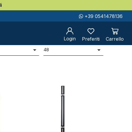
i
+39 0541478136
Login
Preferiti
Carrello
er
Prodotti per pag
i
48