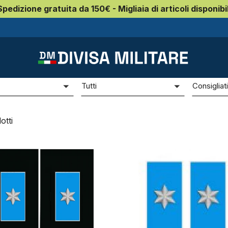
Spedizione gratuita da 150€ - Migliaia di articoli disponibil
izia locale Emilia Romagna
Ispettore
ttore
e
Prezzo
Ordina p
Tutti
Consigliat
otti