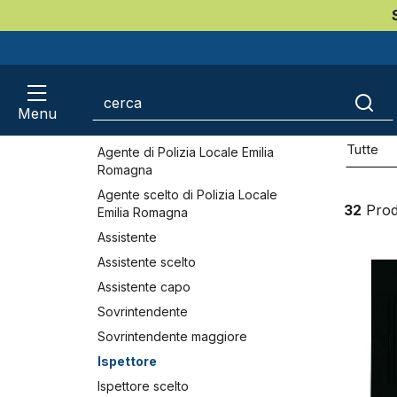
Portafogli e placche Polizia
Home
Polizia Locale Emilia Romagna
Gradi pol
Locale Emilia Romagna
Ispe
Patch e mostreggiature polizia
locale Emilia...
Gradi polizia locale Emilia
Menu
March
Romagna
Tutte
Agente di Polizia Locale Emilia
Romagna
Agente scelto di Polizia Locale
32
Prod
Emilia Romagna
Assistente
Assistente scelto
Assistente capo
Sovrintendente
Sovrintendente maggiore
Ispettore
Ispettore scelto