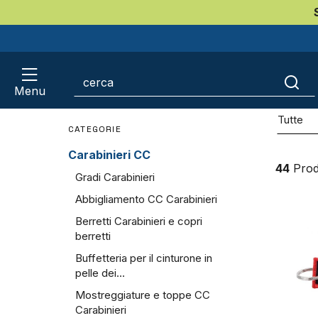
Home
Carabinieri CC
Gadget Carabinieri CC
Port
Menu
March
Tutte
CATEGORIE
Carabinieri CC
44
Prod
Gradi Carabinieri
Abbigliamento CC Carabinieri
Berretti Carabinieri e copri
berretti
Buffetteria per il cinturone in
pelle dei...
Mostreggiature e toppe CC
Carabinieri