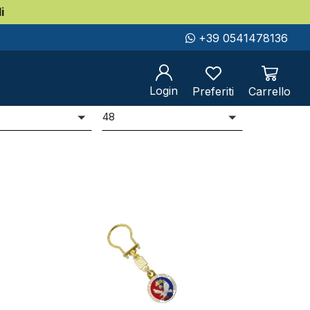
i
+39 0541478136
Login
Preferiti
Carrello
er
Prodotti per pag
i
48