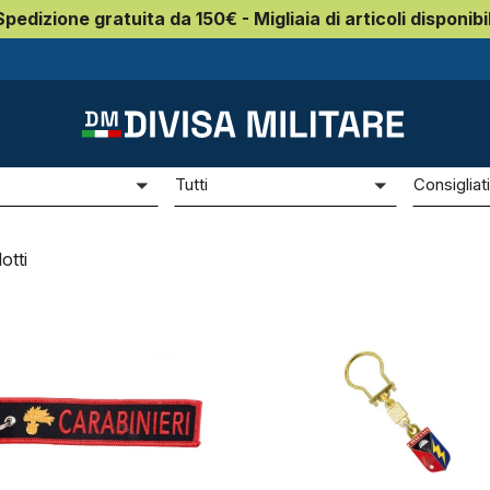
Spedizione gratuita da 150€ - Migliaia di articoli disponibil
Portachiavi Carabinieri
achiavi Carabinieri
e
Prezzo
Ordina p
Tutti
Consigliat
otti