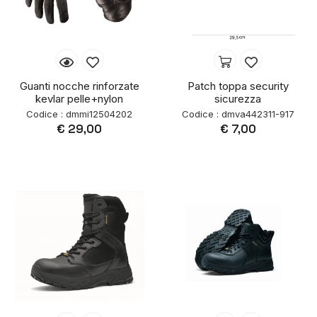
Guanti nocche rinforzate
Patch toppa security
kevlar pelle+nylon
sicurezza
Codice : dmmi12504202
Codice : dmva442311-917
€ 29,00
€ 7,00