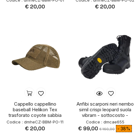
Codice : dmheCZ-BBM-PO-01
Codice : dmheCZ-BBM-PO-02
€ 20,00
€ 20,00
Cappello cappellino
Anfibi scarponi neri nembo
baseball Helikon Tex
simil crispi leopard suola
trasforato coyote sabbia
vibram - sottocosto -
Codice : dmheCZ-BBM-PO-11
Codice : dmcae655
€ 20,00
€ 99,00
- 38%
€ 160,00