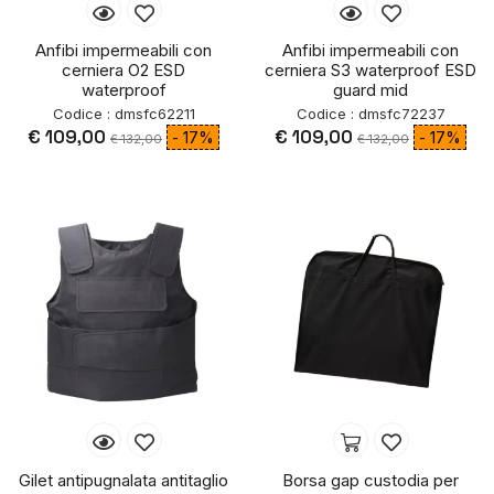
Anfibi impermeabili con
Anfibi impermeabili con
cerniera O2 ESD
cerniera S3 waterproof ESD
waterproof
guard mid
Codice : dmsfc62211
Codice : dmsfc72237
€ 109,00
€ 109,00
- 17%
- 17%
€ 132,00
€ 132,00
Gilet antipugnalata antitaglio
Borsa gap custodia per