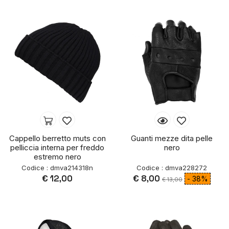
Cappello berretto muts con
Guanti mezze dita pelle
pelliccia interna per freddo
nero
estremo nero
Codice : dmva214318n
Codice : dmva228272
€ 12,00
€ 8,00
- 38%
€ 13,00