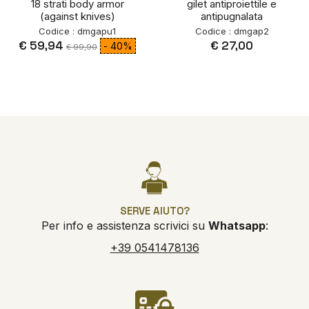
18 strati body armor
gilet antiproiettile e
(against knives)
antipugnalata
Codice : dmgapu1
Codice : dmgap2
€ 59,94
€ 27,00
- 40%
€ 99,90
SERVE AIUTO?
Per info e assistenza scrivici su
Whatsapp
:
+39 0541478136