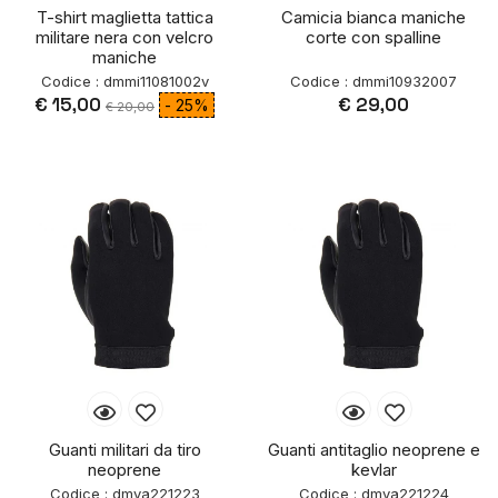
T-shirt maglietta tattica
Camicia bianca maniche
militare nera con velcro
corte con spalline
maniche
Codice : dmmi11081002v
Codice : dmmi10932007
€ 15,00
€ 29,00
- 25%
€ 20,00
Guanti militari da tiro
Guanti antitaglio neoprene e
neoprene
kevlar
Codice : dmva221223
Codice : dmva221224