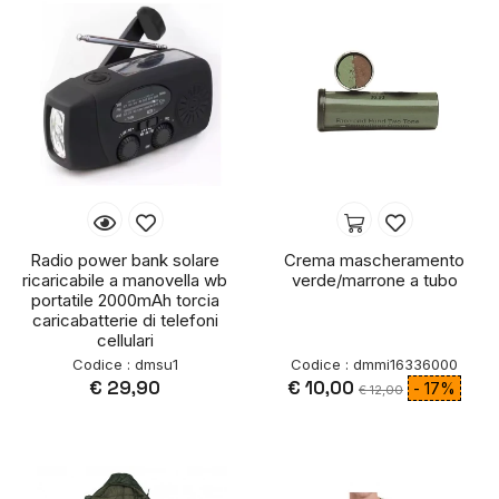
utile se lo si vuole cambiare.
Rapporto qualità-prezzo ottimo. Prodotto veramente consigliato
04/06/2021
Luigi Leone
Radio power bank solare
Crema mascheramento
ricaricabile a manovella wb
verde/marrone a tubo
portatile 2000mAh torcia
caricabatterie di telefoni
cellulari
Codice : dmsu1
Codice : dmmi16336000
€ 29,90
€ 10,00
- 17%
€ 12,00