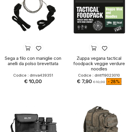
Sega a filo con maniglie con
Zuppa vegana tactical
anelli da polso brevettata
foodpack veggie verdure
noodles
Codice : dmva439351
Codice : dmtf19023010
€ 10,00
€ 7,90
- 28%
€ 10,90