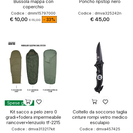
Bussola mappa con
Poncho ripstop nero
coperchio
Codice : dmmi15797000
Codice : dmva325242n
€ 10,00
€ 45,00
- 33%
€ 15,00
Spese gratis
Kit sacco a pelo zero 0
Coltello da soccorso taglia
gradi+fodera impermeabile
cinture rompi vetro medico
raincover+lenzuolo tf-2215
esculapio
Codice : dmva313217kit
Codice : dmva457425