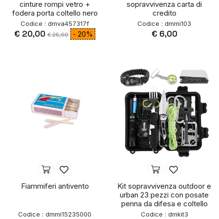
cinture rompi vetro +
sopravvivenza carta di
fodera porta coltello nero
credito
Codice : dmva457317f
Codice : dmmi103
€ 20,00
€ 6,00
- 20%
€ 25,00
Fiammiferi antivento
Kit sopravvivenza outdoor e
urban 23 pezzi con posate
penna da difesa e coltello
Codice : dmmi15235000
Codice : dmkit3