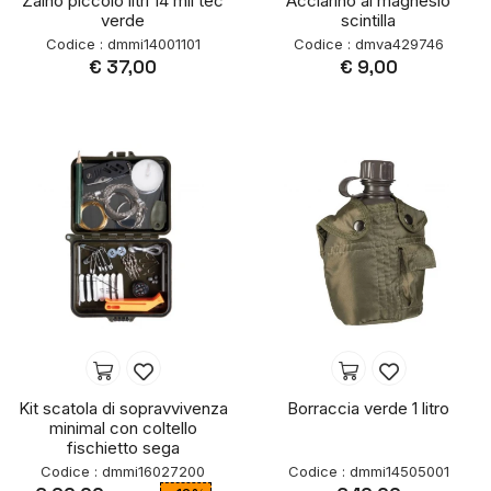
Zaino piccolo litri 14 mil tec
Acciarino al magnesio
verde
scintilla
Codice : dmmi14001101
Codice : dmva429746
€ 37,00
€ 9,00
Kit scatola di sopravvivenza
Borraccia verde 1 litro
minimal con coltello
fischietto sega
Codice : dmmi16027200
Codice : dmmi14505001