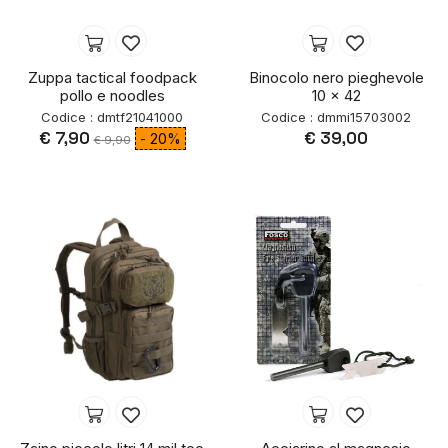
Zuppa tactical foodpack
Binocolo nero pieghevole
pollo e noodles
10 x 42
Codice : dmtf21041000
Codice : dmmi15703002
€ 7,90
€ 39,00
- 20%
€ 9,90