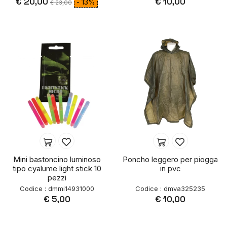
€ 20,00
€ 10,00
- 13%
€ 23,00
Mini bastoncino luminoso
Poncho leggero per piogga
tipo cyalume light stick 10
in pvc
pezzi
Codice : dmmi14931000
Codice : dmva325235
€ 5,00
€ 10,00