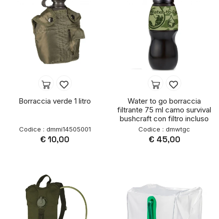
filtro incluso dura per molti usi ed è intercambiabile. Cosa molto
utile se lo si vuole cambiare.
Rapporto qualità-prezzo ottimo. Prodotto veramente consigliato
04/06/2021
Luigi Leone
Borraccia verde 1 litro
Water to go borraccia
filtrante 75 ml camo survival
bushcraft con filtro incluso
Codice : dmmi14505001
Codice : dmwtgc
€ 10,00
€ 45,00