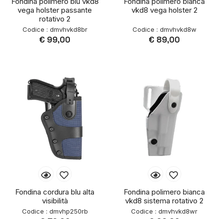
Fondina polimero blu vkd8
Fondina polimero bianca
vega holster passante
vkd8 vega holster 2
rotativo 2
Codice : dmvhvkd8br
Codice : dmvhvkd8w
€ 99,00
€ 89,00
Fondina cordura blu alta
Fondina polimero bianca
visibilità
vkd8 sistema rotativo 2
Codice : dmvhp250rb
Codice : dmvhvkd8wr