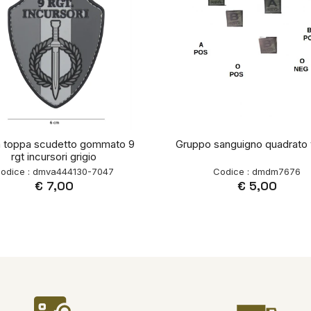
h toppa scudetto gommato 9
Gruppo sanguigno quadrato
rgt incursori grigio
odice : dmva444130-7047
Codice : dmdm7676
€ 7,00
€ 5,00