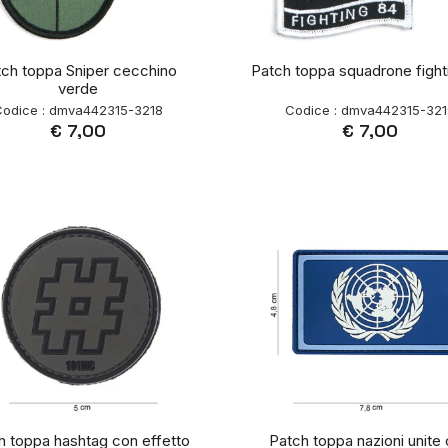
tch toppa Sniper cecchino
Patch toppa squadrone fight
verde
odice : dmva442315-3218
Codice : dmva442315-32
€ 7,00
€ 7,00
h toppa hashtag con effetto
Patch toppa nazioni unite