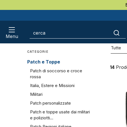
Home
Patch e Toppe
Patchvelcro
Pat
Menu
March
Tutte
CATEGORIE
Patch e Toppe
14
Prodo
Patch di soccorso e croce
rossa
Italia, Estere e Missioni
Militari
Patch personalizzate
Patch e toppe usate dai militari
e poliziotti...
Patch Regioni italiane