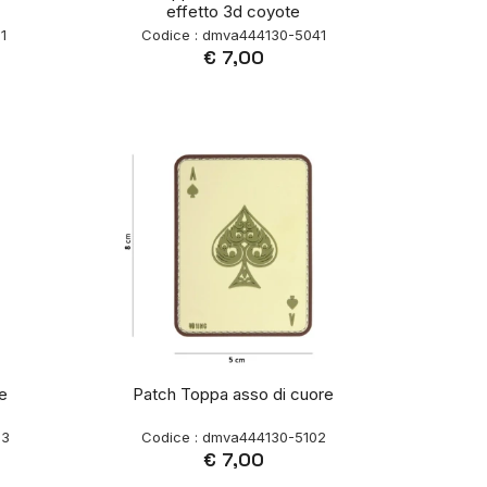
effetto 3d coyote
1
Codice : dmva444130-5041
€ 7,00
e
Patch Toppa asso di cuore
93
Codice : dmva444130-5102
€ 7,00