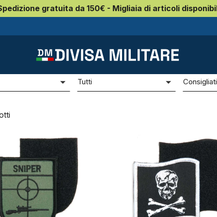
Spedizione gratuita da 150€ - Migliaia di articoli disponibil
chvelcro
e
Prezzo
Ordina p
Tutti
Consigliat
tti