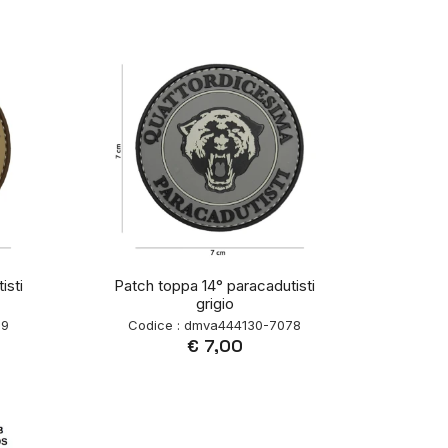
isti
Patch toppa 14° paracadutisti
grigio
69
Codice : dmva444130-7078
€ 7,00