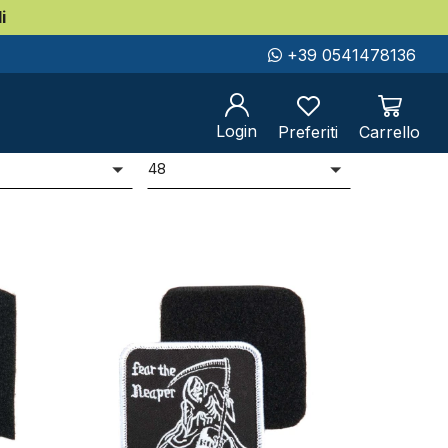
i
+39 0541478136
Login
Preferiti
Carrello
er
Prodotti per pag
i
48