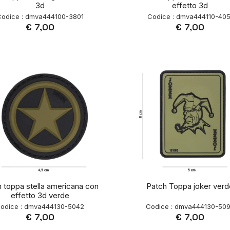
3d
effetto 3d
odice : dmva444100-3801
Codice : dmva444110-405
€ 7,00
€ 7,00
 toppa stella americana con
Patch Toppa joker verd
effetto 3d verde
odice : dmva444130-5042
Codice : dmva444130-50
€ 7,00
€ 7,00