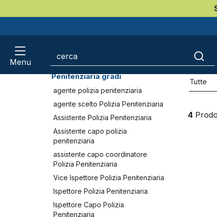
Home
Polizia Penitenziaria PP
Qualifiche Poliz
Com
CATEGORIE
Polizia Penitenziaria PP
Menu
March
Qualifiche Polizia
Penitenziaria gradi
Tutte
agente polizia penitenziaria
agente scelto Polizia Penitenziaria
4
Prodot
Assistente Polizia Penitenziaria
Assistente capo polizia
penitenziaria
assistente capo coordinatore
Polizia Penitenziaria
Vice Ispettore Polizia Penitenziaria
Ispettore Polizia Penitenziaria
Ispettore Capo Polizia
Penitenziaria