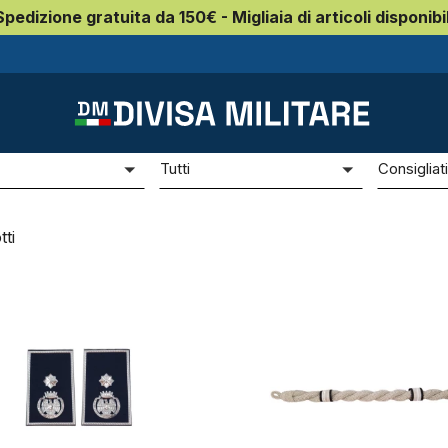
Spedizione gratuita da 150€ - Migliaia di articoli disponibil
ia Penitenziaria gradi
Commissario Capo Polizia Penitenziaria
missario Capo Polizia Peniten
e
Prezzo
Ordina p
Tutti
Consigliat
ti