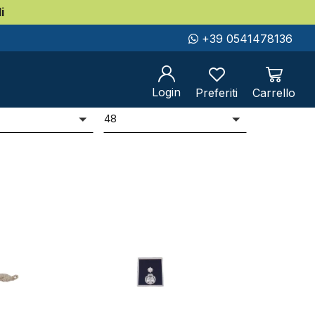
i
+39 0541478136
ziaria
Login
Preferiti
Carrello
er
Prodotti per pag
i
48