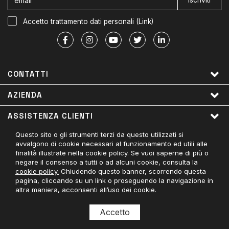
Accetto trattamento dati personali (
Link
)
CONTATTI
AZIENDA
ASSISTENZA CLIENTI
Questo sito o gli strumenti terzi da questo utilizzati si
LINK UTILI
avvalgono di cookie necessari al funzionamento ed utili alle
finalità illustrate nella cookie policy. Se vuoi saperne di più o
PAGAMENTI ACCETTATI
negare il consenso a tutti o ad alcuni cookie, consulta la
cookie policy.
Chiudendo questo banner, scorrendo questa
CONTATTACI
pagina, cliccando su un link o proseguendo la navigazione in
altra maniera, acconsenti all’uso dei cookie.
© Divisa Militare - 03779050404
Accetto
Daisuke Software E-commerce