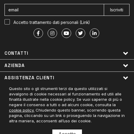
Iscriviti
Accetto trattamento dati personali (
Link
)
CONTATTI
AZIENDA
ASSISTENZA CLIENTI
Questo sito o gli strumenti terzi da questo utilizzati si
LINK UTILI
avvalgono di cookie necessari al funzionamento ed utili alle
finalità illustrate nella cookie policy. Se vuoi saperne di più o
PAGAMENTI ACCETTATI
negare il consenso a tutti o ad alcuni cookie, consulta la
cookie policy.
Chiudendo questo banner, scorrendo questa
CONTATTACI
pagina, cliccando su un link o proseguendo la navigazione in
altra maniera, acconsenti all’uso dei cookie.
© Divisa Militare - 03779050404