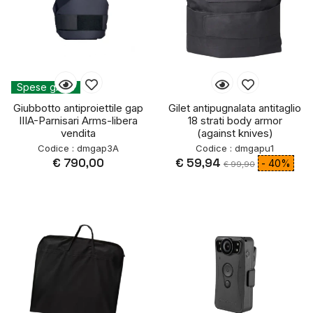
Spese gratis
Giubbotto antiproiettile gap
Gilet antipugnalata antitaglio
IIIA-Parnisari Arms-libera
18 strati body armor
vendita
(against knives)
Codice : dmgap3A
Codice : dmgapu1
€ 790,00
€ 59,94
- 40%
€ 99,90