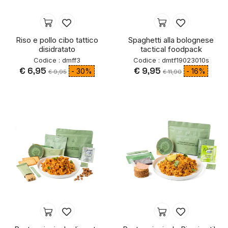
Riso e pollo cibo tattico
Spaghetti alla bolognese
disidratato
tactical foodpack
Codice : dmff3
Codice : dmtf19023010s
€ 6,95
€ 9,95
- 30%
- 16%
€ 9,95
€ 11,90